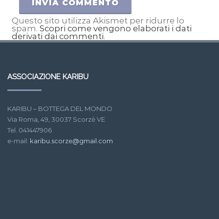
Questo sito utilizza Akismet per ridurre lo
spam.
Scopri come vengono elaborati i dati
derivati dai commenti
.
ASSOCIAZIONE KARIBU
KARIBU – BOTTEGA DEL MONDO
Via Roma, 49, 30037 Scorzè VE
Tel. 041447906
e-mail:
karibu.scorze@gmail.com