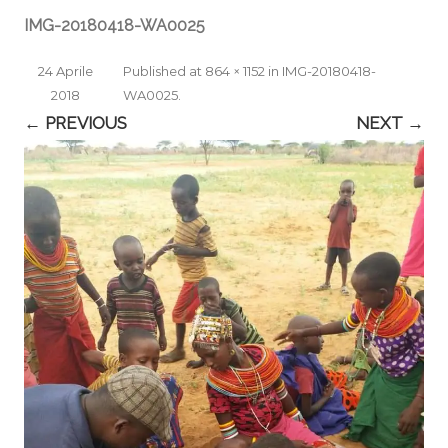
IMG-20180418-WA0025
24 Aprile
Published
at
864 × 1152
in
IMG-20180418-
2018
WA0025
.
← PREVIOUS
NEXT →