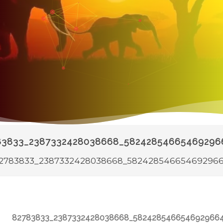
83833_2387332428038668_58242854665469296
2783833_2387332428038668_58242854665469296
82783833_2387332428038668_582428546654692966