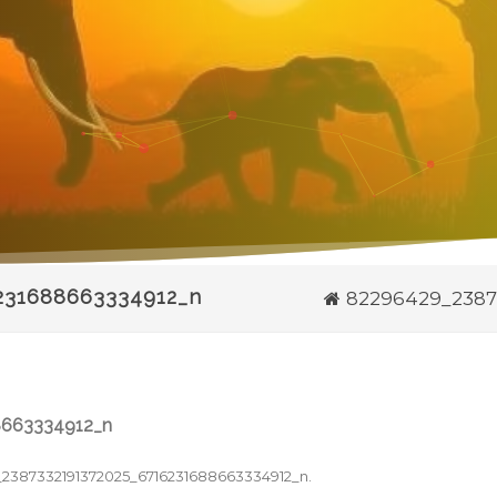
231688663334912_n
82296429_2387
8663334912_n
2387332191372025_6716231688663334912_n
.