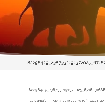
82296429_2387332191372025_6716
82296429_2387332191372025_671623168
22 Gennaio
Published
at
720 × 960
in
82296429_