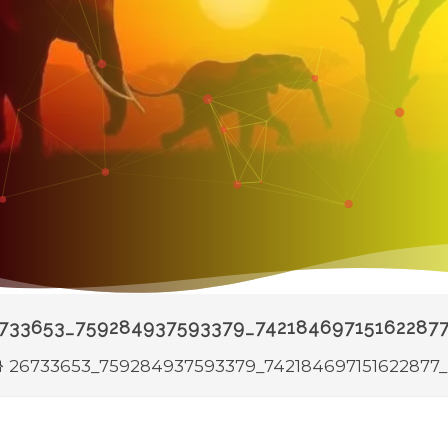
733653_759284937593379_74218469715162287
26733653_759284937593379_742184697151622877