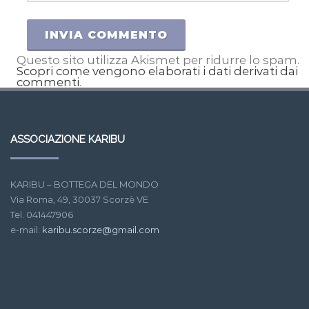
Questo sito utilizza Akismet per ridurre lo spam.
Scopri come vengono elaborati i dati derivati dai
commenti
.
ASSOCIAZIONE KARIBU
KARIBU – BOTTEGA DEL MONDO
Via Roma, 49, 30037 Scorzè VE
Tel. 041447906
e-mail:
karibu.scorze@gmail.com