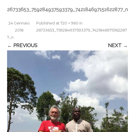
26733653_759284937593379_742184697151622877_n
24 Gennaio
Published
at
720 × 960
in
2018
26733653_759284937593379_74218469715162287
7_n
.
← PREVIOUS
NEXT →