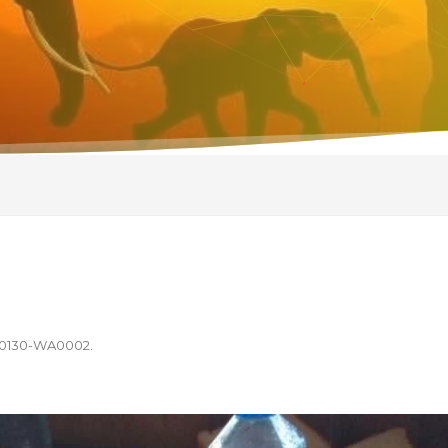
70130-WA0002
.