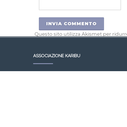
Questo sito utilizza Akismet per ridur
ASSOCIAZIONE KARIBU
KARIBU – BOTTEGA DEL MONDO
Via Roma, 49, 30037 Scorzè VE
Tel. 041447906
e-mail:
karibu.scorze@gmail.com