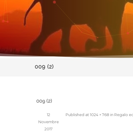
009 (2)
009 (2)
12
Published
at
1024 × 768
in
Regalo eq
Novembre
2017