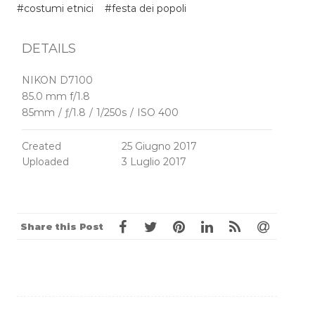
#costumi etnici
#festa dei popoli
DETAILS
NIKON D7100
85.0 mm f/1.8
85mm
/
ƒ/1.8
/
1/250s
/
ISO 400
Created
25 Giugno 2017
Uploaded
3 Luglio 2017
Share this Post