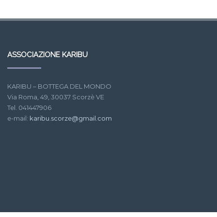
ASSOCIAZIONE KARIBU
KARIBU – BOTTEGA DEL MONDO
Via Roma, 49, 30037 Scorzè VE
Tel. 041447906
e-mail:
karibu.scorze@gmail.com