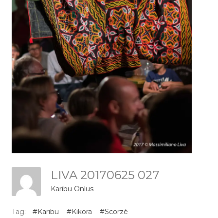
LIVA 20170625 027
Karibu Onlus
Tag:
#Karibu
#Kikora
#Scorzè