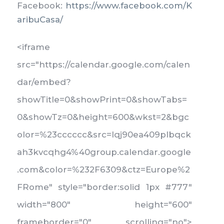
Facebook:
https://www.facebook.com/K
aribuCasa/
<iframe
src="https://calendar.google.com/calen
dar/embed?
showTitle=0&showPrint=0&showTabs=
0&showTz=0&height=600&wkst=2&bgc
olor=%23cccccc&src=lqj90ea409plbqck
ah3kvcqhg4%40group.calendar.google
.com&color=%232F6309&ctz=Europe%2
FRome" style="border:solid 1px #777"
width="800" height="600"
frameborder="0" scrolling="no">