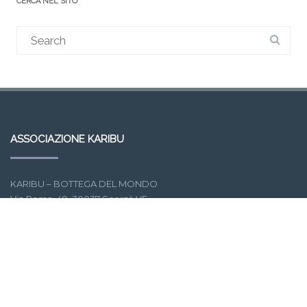
CERCA NEL SITO
ASSOCIAZIONE KARIBU
KARIBU – BOTTEGA DEL MONDO
Via Roma, 49, 30037 Scorzè VE
Tel. 041447906
e-mail:
karibu.scorze@gmail.com