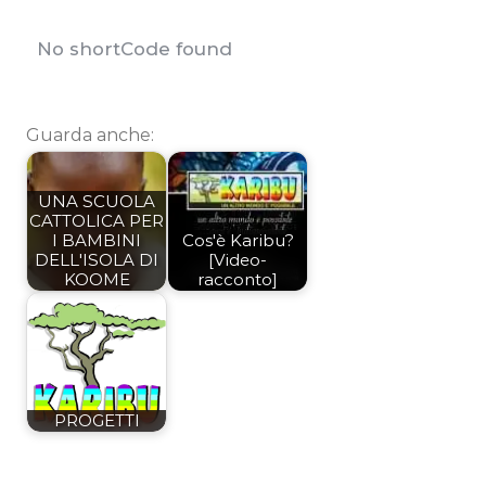
No shortCode found
Guarda anche:
UNA SCUOLA
CATTOLICA PER
I BAMBINI
Cos'è Karibu?
DELL'ISOLA DI
[Video-
KOOME​
racconto]
PROGETTI