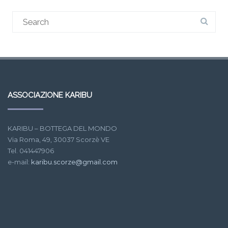
ASSOCIAZIONE KARIBU
KARIBU – BOTTEGA DEL MONDO
Via Roma, 49, 30037 Scorzè VE
Tel. 041447906
e-mail:
karibu.scorze@gmail.com