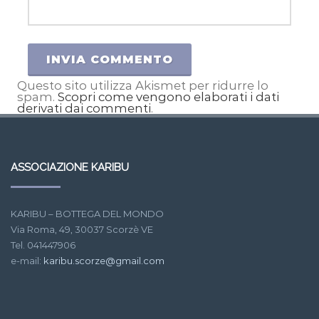
Questo sito utilizza Akismet per ridurre lo
spam.
Scopri come vengono elaborati i dati
derivati dai commenti
.
ASSOCIAZIONE KARIBU
KARIBU – BOTTEGA DEL MONDO
Via Roma, 49, 30037 Scorzè VE
Tel. 041447906
e-mail:
karibu.scorze@gmail.com