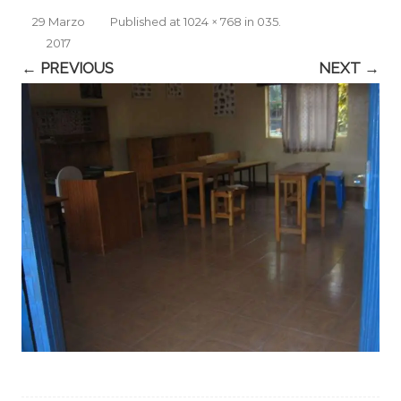
29 Marzo
Published
at
1024 × 768
in
035
.
2017
← PREVIOUS
NEXT →