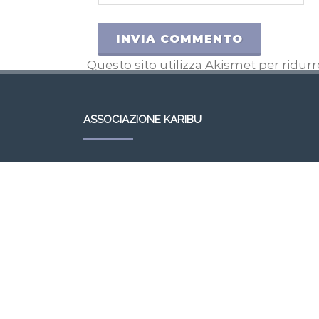
Questo sito utilizza Akismet per ridur
ASSOCIAZIONE KARIBU
KARIBU – BOTTEGA DEL MONDO
Via Roma, 49, 30037 Scorzè VE
Tel. 041447906
e-mail:
karibu.scorze@gmail.com