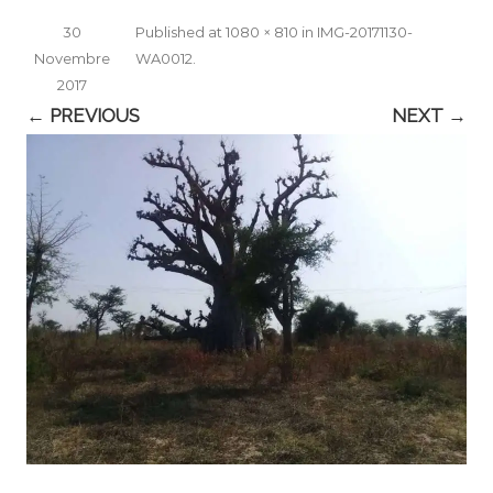
30
Published
at
1080 × 810
in
IMG-20171130-
Novembre
WA0012
.
2017
← PREVIOUS
NEXT →