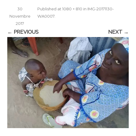
30
Published
at
1080 × 810
in
IMG-20171130-
Novembre
WA0007
.
2017
← PREVIOUS
NEXT →