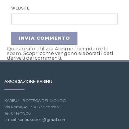
WEBSITE
Questo sito utilizza Akismet per ridurre lo
spam.
Scopri come vengono elaborati i dati
derivati dai commenti
.
ASSOCIAZIONE KARIBU
KARIBU – BOTTEGA DEL MONDO
Via Roma, 49, 30037 Scorzè VE
Tel. 041447906
e-mail:
karibu.scorze@gmail.com