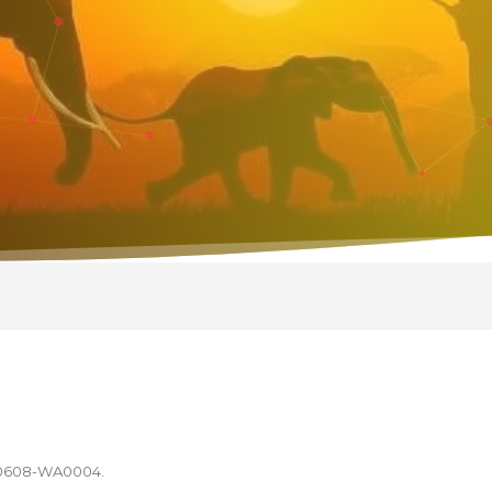
70608-WA0004
.