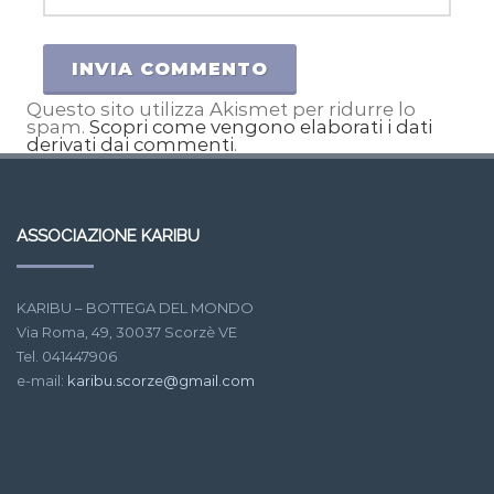
Questo sito utilizza Akismet per ridurre lo
spam.
Scopri come vengono elaborati i dati
derivati dai commenti
.
ASSOCIAZIONE KARIBU
KARIBU – BOTTEGA DEL MONDO
Via Roma, 49, 30037 Scorzè VE
Tel. 041447906
e-mail:
karibu.scorze@gmail.com