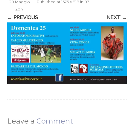
20 Maggio
Published
at
1575 × 818
in
03
.
2017
← PREVIOUS
NEXT →
Leave a
Comment