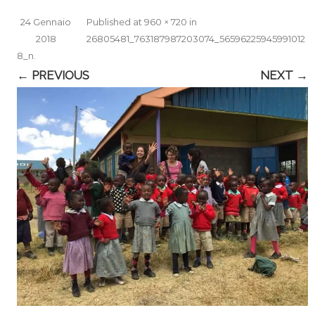
24 Gennaio
Published
at
960 × 720
in
2018
26805481_763187987203074_56596225945991012
8_n
.
← PREVIOUS
NEXT →