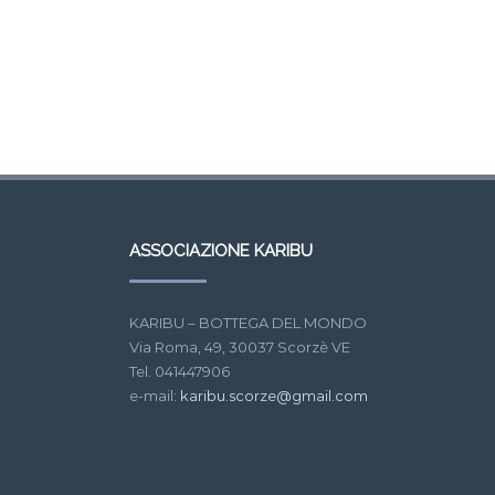
ASSOCIAZIONE KARIBU
KARIBU – BOTTEGA DEL MONDO
Via Roma, 49, 30037 Scorzè VE
Tel. 041447906
e-mail:
karibu.scorze@gmail.com