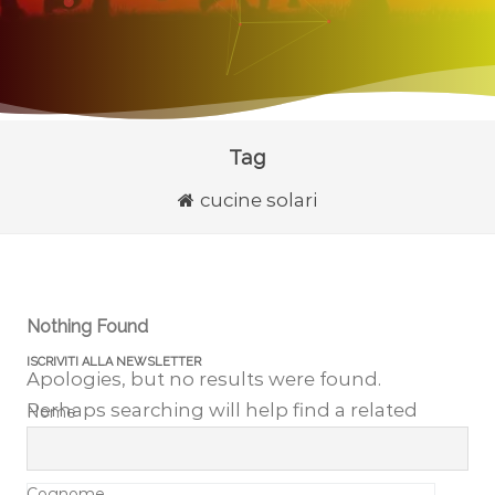
Tag
cucine solari
Nothing Found
ISCRIVITI ALLA NEWSLETTER
Apologies, but no results were found.
Perhaps searching will help find a related
Nome
post.
Cognome