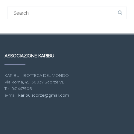
ASSOCIAZIONE KARIBU
KARIBU – BOTTEGA DEL MONDO
Via Roma, 49, 30037 Scorzè VE
Tel. 041447906
e-mail:
karibu.scorze@gmail.com